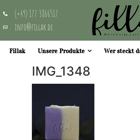
(+49) 177 3866517
info@fillak.de
Fillak
Unsere Produkte
Wer steckt d
IMG_1348