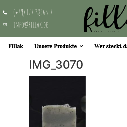
(+49) 177 3866517
info@fillak.de
Fillak
Unsere Produkte
Wer steckt d
IMG_3070